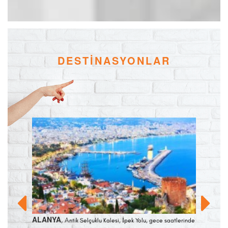
DESTİNASYONLAR
ALANYA
KAPAD
, A
n bu güzel
ntik Selçuklu Kalesi, İpek Yolu, gece saatlerinde