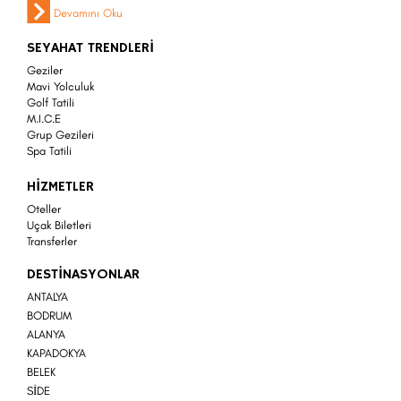
Devamını Oku
SEYAHAT TRENDLERİ
Geziler
Mavi Yolculuk
Golf Tatili
M.I.C.E
Grup Gezileri
Spa Tatili
.
HİZMETLER
Oteller
Uçak Biletleri
Transferler
DESTİNASYONLAR
ANTALYA
BODRUM
ALANYA
KAPADOKYA
BELEK
SİDE