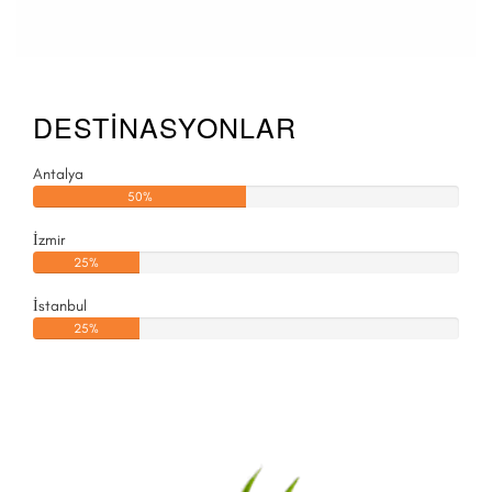
DESTİNASYONLAR
Antalya
50%
İzmir
25%
İstanbul
25%